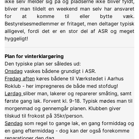
ikke selv melder sig på og pladserne ikke bliver fyldt,
bliver man tildelt en weekend man selv har ansvaret
for at komme til eller bytte væk.
Bestyrelsesmedlemmer er fritaget, men deltager typisk
alligevel, fordi det er en stor del af ASR og meget
hyggeligt!
Plan for vinterklargøring
Den typiske plan ser således ud:
Onsdag
vaskes bådene grundigt i ASR.
Fredag aften
køres bådene til Værkstedet i Aarhus
Roklub - her impregneres de både med stofdug!
Lørdag
sliber man, lakerer og reparerer småting, samt
første gang lak. Forvent kl. 9-18. Typisk mødes man til
morgenmad og gennemgår planen. Klubben giver
tilskud til frokost på 35kr/person.
Søndag
som regel to gange lak, en gang formiddag og
en gang eftermiddag - dog kan der også forekomme
reparationer den dag.